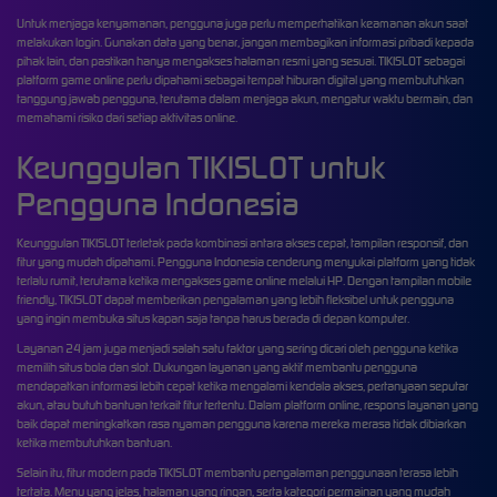
Untuk menjaga kenyamanan, pengguna juga perlu memperhatikan keamanan akun saat
melakukan login. Gunakan data yang benar, jangan membagikan informasi pribadi kepada
pihak lain, dan pastikan hanya mengakses halaman resmi yang sesuai. TIKISLOT sebagai
platform game online perlu dipahami sebagai tempat hiburan digital yang membutuhkan
tanggung jawab pengguna, terutama dalam menjaga akun, mengatur waktu bermain, dan
memahami risiko dari setiap aktivitas online.
Keunggulan TIKISLOT untuk
Pengguna Indonesia
Keunggulan TIKISLOT terletak pada kombinasi antara akses cepat, tampilan responsif, dan
fitur yang mudah dipahami. Pengguna Indonesia cenderung menyukai platform yang tidak
terlalu rumit, terutama ketika mengakses game online melalui HP. Dengan tampilan mobile
friendly, TIKISLOT dapat memberikan pengalaman yang lebih fleksibel untuk pengguna
yang ingin membuka situs kapan saja tanpa harus berada di depan komputer.
Layanan 24 jam juga menjadi salah satu faktor yang sering dicari oleh pengguna ketika
memilih situs bola dan slot. Dukungan layanan yang aktif membantu pengguna
mendapatkan informasi lebih cepat ketika mengalami kendala akses, pertanyaan seputar
akun, atau butuh bantuan terkait fitur tertentu. Dalam platform online, respons layanan yang
baik dapat meningkatkan rasa nyaman pengguna karena mereka merasa tidak dibiarkan
ketika membutuhkan bantuan.
Selain itu, fitur modern pada TIKISLOT membantu pengalaman penggunaan terasa lebih
tertata. Menu yang jelas, halaman yang ringan, serta kategori permainan yang mudah