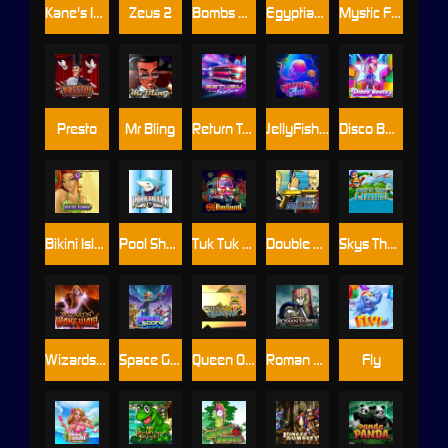
Kane's Inferno
Zeus 2
Bombs Away
Egyptian Dreams
Mystic Fortune
Presto
Mr Bling
Return To The Feature
JellyFish Flow
Disco Beats
Bikini Island
Pool Shark
Tuk Tuk Thailand
Double O Dollars
Skys The Limit
Wizards Want War!
Space Goonz
Queen Of Queens
Roman Empire
Fly