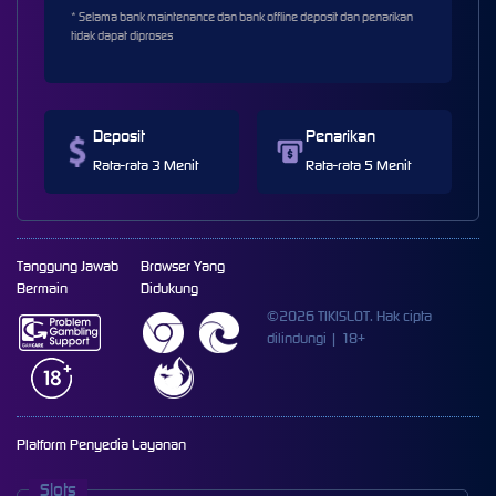
* Selama bank maintenance dan bank offline deposit dan penarikan
tidak dapat diproses
Deposit
Penarikan
Rata-rata 3 Menit
Rata-rata 5 Menit
Tanggung Jawab
Browser Yang
Bermain
Didukung
©2026 TIKISLOT. Hak cipta
dilindungi | 18+
Platform Penyedia Layanan
Slots