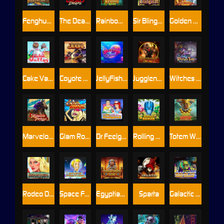
Fenghuang
The Dead Escape
Rainbowmania
Sir Blingalot
Golden Unicorn Deluxe
Cake Valley
Coyote Crash
JellyFish Flow Ultra
Jugglenaut
Witches Tome
Marvelous Furlongs
Glam Rock
Dr Feelgood
Rolling Roger
Totem Warrior
Rodeo Drive
Space Fortune
Egyptian Dreams Deluxe
Sparta
Galactic Cash