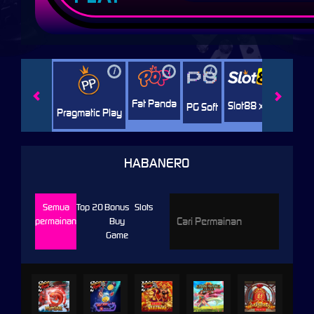
i
i
i
i
i
Facha
Fat Panda
Slot88 x PP
PG Soft
Pragmatic Play
HABANERO
Semua
Top 20
Bonus
Slots
permainan
Buy
Game