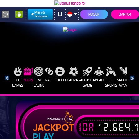
Main di
MASUK
DAFTAR
Telegram
SELAMAT !
UNTUK ID ko*****k BERHASIL WD SEBESAR 4.750.000
HOT
SLOTS
LIVE
RACE
TOGEL
OLAHRAGA
CRASH
ARCADE
E-
SABUNG
PROM
GAMES
CASINO
GAME
SPORTS
AYAM
IDR
12,664,
JACKPOT
PLAY