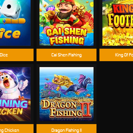
Dice
Cai Shen Fishing
King Of Fo
ng Chicken
Dragon Fishing II