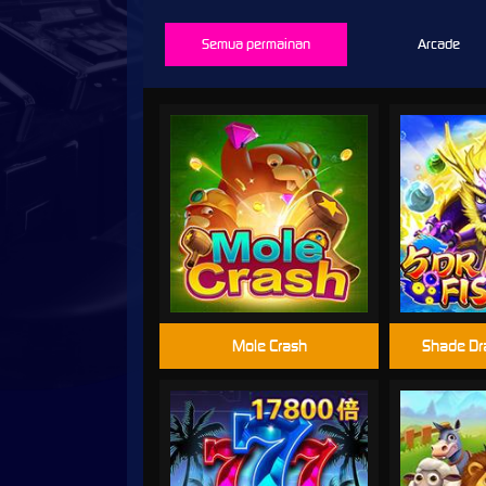
Semua permainan
Arcade
Mole Crash
Shade Dr