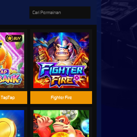
 TapTap
Fighter Fire