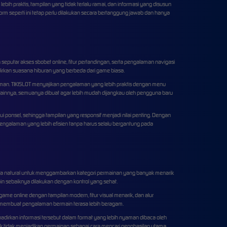
h praktis, tampilan yang tidak terlalu ramai, dan informasi yang disusun
form seperti ini tetap perlu dilakukan secara bertanggung jawab dan hanya
eputar akses sbobet online, fitur pertandingan, serta pengalaman navigasi
dirkan suasana hiburan yang berbeda dari game biasa.
man. TIKISLOT menyajikan pengalaman yang lebih praktis dengan menu
ng lainnya, semuanya dibuat agar lebih mudah dijangkau oleh pengguna baru
 ponsel, sehingga tampilan yang responsif menjadi nilai penting. Dengan
engalaman yang lebih efisien tanpa harus selalu bergantung pada
secara natural untuk menggambarkan kategori permainan yang banyak menarik
n sebaiknya dilakukan dengan kontrol yang sehat.
ame online dengan tampilan modern, fitur visual menarik, dan alur
ang membuat pengalaman bermain terasa lebih beragam.
adirkan informasi tersebut dalam format yang lebih nyaman dibaca oleh
tuk tidak menjadikan permainan sebagai cara mencari penghasilan utama,