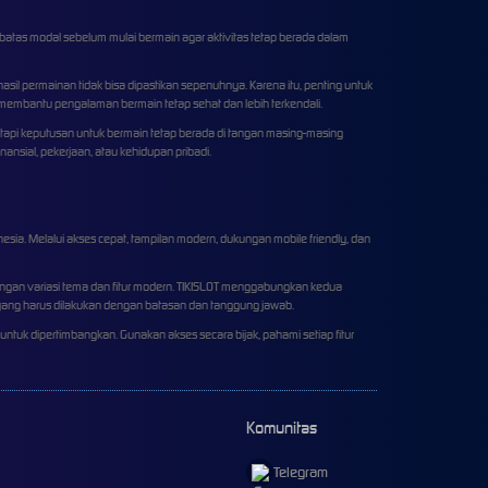
n batas modal sebelum mulai bermain agar aktivitas tetap berada dalam
sil permainan tidak bisa dipastikan sepenuhnya. Karena itu, penting untuk
 membantu pengalaman bermain tetap sehat dan lebih terkendali.
etapi keputusan untuk bermain tetap berada di tangan masing-masing
ansial, pekerjaan, atau kehidupan pribadi.
sia. Melalui akses cepat, tampilan modern, dukungan mobile friendly, dan
engan variasi tema dan fitur modern. TIKISLOT menggabungkan kedua
n yang harus dilakukan dengan batasan dan tanggung jawab.
untuk dipertimbangkan. Gunakan akses secara bijak, pahami setiap fitur
n
Komunitas
Telegram