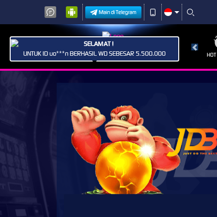
Main di Telegram
HOT