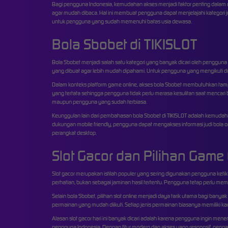
Bagi pengguna Indonesia, kemudahan akses menjadi faktor penting dalam me
agar mudah dibaca. Hal ini membuat pengguna dapat menjelajahi kategori judi
untuk pengguna yang sudah memenuhi batas usia dewasa.
Bola Sbobet di TIKISLOT
Bola Sbobet menjadi salah satu kategori yang banyak dicari oleh pengguna
yang dibuat agar lebih mudah dipahami. Untuk pengguna yang mengikuti dun
Dalam konteks platform game online, akses bola Sbobet membutuhkan tam
yang tertata sehingga pengguna tidak perlu merasa kesulitan saat mencari 
maupun pengguna yang sudah terbiasa.
Keunggulan lain dari pembahasan bola Sbobet di TIKISLOT adalah kemudahan
dukungan mobile friendly, pengguna dapat mengakses informasi judi bola 
perangkat desktop.
Slot Gacor dan Pilihan Game 
Slot gacor merupakan istilah populer yang sering digunakan pengguna ketik
perhatian, bukan sebagai jaminan hasil tertentu. Pengguna tetap perlu m
Selain bola Sbobet, pilihan slot online menjadi daya tarik utama bagi ban
permainan yang mudah diikuti. Setiap jenis permainan biasanya memiliki k
Alasan slot gacor hari ini banyak dicari adalah karena pengguna ingin me
pengguna Indonesia. Dengan fitur modern dan akses yang responsif, pengal