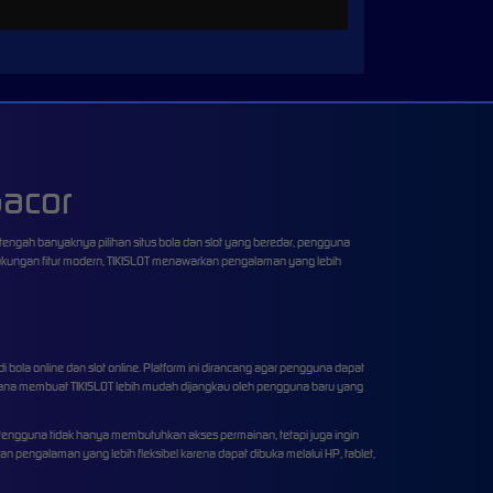
Gacor
 tengah banyaknya pilihan situs bola dan slot yang beredar, pengguna
 dukungan fitur modern, TIKISLOT menawarkan pengalaman yang lebih
 bola online dan slot online. Platform ini dirancang agar pengguna dapat
rhana membuat TIKISLOT lebih mudah dijangkau oleh pengguna baru yang
Pengguna tidak hanya membutuhkan akses permainan, tetapi juga ingin
n pengalaman yang lebih fleksibel karena dapat dibuka melalui HP, tablet,