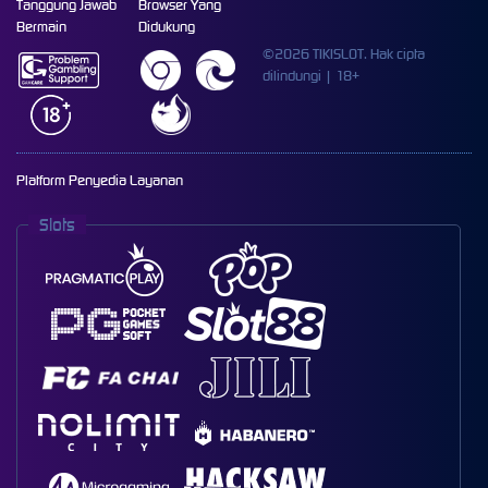
Tanggung Jawab
Browser Yang
Bermain
Didukung
©2026 TIKISLOT. Hak cipta
dilindungi | 18+
Platform Penyedia Layanan
Slots