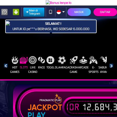
Main di
MASUK
DAFTAR
Telegram
HOT
SLOTS
LIVE
RACE
TOGEL
OLAHRAGA
CRASH
ARCADE
E-
SABUNG
PROM
GAMES
CASINO
GAME
SPORTS
AYAM
IDR
12,684,
JACKPOT
PLAY