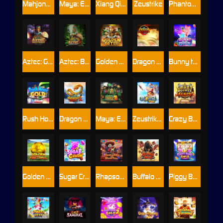
Mahjong Roar
Maya: Elemental Totem
Xiang Qi Ways 2
Zeustrike
Phantom Multiplier
Aztec: Gold Temple
Aztec: Bonus Hunt 2
Golden Egypt
Dragon Chi’s Quest
Bunny to the Moon
Rush Hour Gold
Dragon Chi's Quest 2
Maya: Elemental Totem 2
Zeustrike Xmas
Crazy Bounty: Jackpot
Golden Football
Sugar Crush
Rhapsody of Muertos
Buffalo Rush HIGHROLLER
Piggy Bank Gold