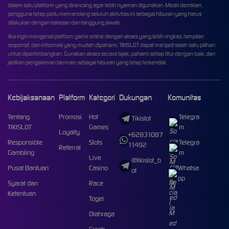
dalam satu platform yang dirancang agar lebih nyaman digunakan. Meski demikian,
pengguna tetap perlu memandang seluruh aktivitas ini sebagai hiburan yang harus
dilakukan dengan batasan dan tanggung jawab.
Jika ingin mengenal platform game online dengan akses yang lebih ringkas, tampilan
responsif, dan informasi yang mudah dipahami, TIKISLOT dapat menjadi salah satu pilihan
untuk dipertimbangkan. Gunakan akses secara bijak, pahami setiap fitur dengan baik, dan
jadikan pengalaman bermain sebagai hiburan yang tetap terkendali.
Kebijaksanaan
Platform
Kategori
Dukungan
Komunitas
Tentang
Promosi
Hot
Telegra
Tikislot
TIKISLOT
Games
m
Loyalty
+62831087
Responsible
Slots
Telegra
11492
Referral
Gambling
m
Live
@tikislot_b
Pusat Bantuan
Casino
Whatsa
ot
pp
Syarat dan
Race
Ketentuan
Togel
Olahraga