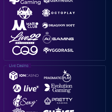
Live Casino