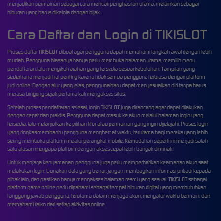
menjadikan permainan sebagai cara mencari penghasilan utama, melainkan sebagai
hiburan yang harus dikelola dengan bijak.
Cara Daftar dan Login di TIKISLOT
Proses daftar TIKISLOT dibuat agar pengguna dapat memahami langkah awal dengan lebih
mudah. Pengguna biasanya hanya perlu membuka halaman utama, memilih menu
pendaftaran, lalu mengikuti arahan yang tersedia sesuai kebutuhan. Tampilan yang
sederhana menjadi hal penting karena tidak semua pengguna terbiasa dengan platform
judi online. Dengan alur yang jelas, pengguna baru dapat menyesuaikan diri tanpa harus
merasa bingung sejak pertama kali mengakses situs.
Setelah proses pendaftaran selesai, login TIKISLOT juga dirancang agar dapat dilakukan
dengan cepat dan praktis. Pengguna dapat masuk ke akun melalui halaman login yang
tersedia, lalu melanjutkan ke pilihan fitur atau permainan yang ingin dijelajahi. Proses login
yang ringkas membantu pengguna menghemat waktu, terutama bagi mereka yang lebih
sering membuka platform melalui perangkat mobile. Kemudahan seperti ini menjadi salah
satu alasan mengapa platform dengan akses cepat lebih banyak diminati.
Untuk menjaga kenyamanan, pengguna juga perlu memperhatikan keamanan akun saat
melakukan login. Gunakan data yang benar, jangan membagikan informasi pribadi kepada
pihak lain, dan pastikan hanya mengakses halaman resmi yang sesuai. TIKISLOT sebagai
platform game online perlu dipahami sebagai tempat hiburan digital yang membutuhkan
tanggung jawab pengguna, terutama dalam menjaga akun, mengatur waktu bermain, dan
memahami risiko dari setiap aktivitas online.