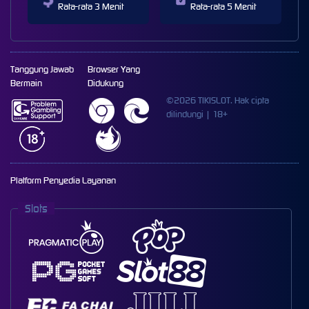
Rata-rata 3 Menit
Rata-rata 5 Menit
Tanggung Jawab
Browser Yang
Bermain
Didukung
©2026 TIKISLOT. Hak cipta
dilindungi | 18+
Platform Penyedia Layanan
Slots