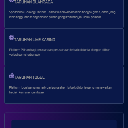
TARUHAN OLAHRAGA
Sportsbook Gaming Platform Terbaik menawarkan lebih banyak game, odds yang
lebih tinggi, dan menyediakan pilihan yang lebih banyak untuk pemain.
TARUHAN LIVE KASINO
Platform Pilihan bagi perusahaan-perusahaan terbaik di dunia, dengan pilihan
variasi game terbanyak
TARUHAN TOGEL
Platform togel yang menarik dari perusahan terbaik di dunia yang menawarkan
hadiah kemenangan besar