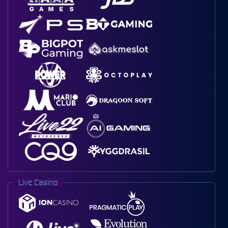
Live Casino