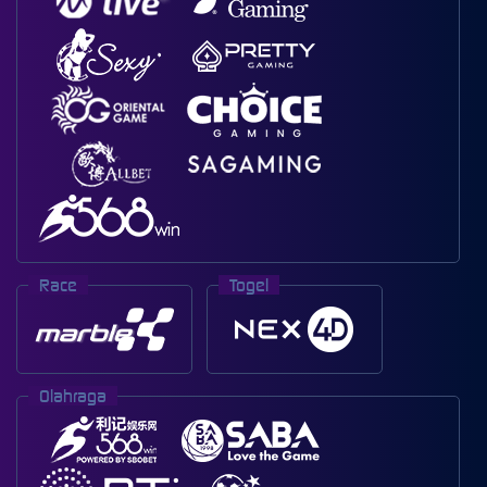
Race
Togel
Olahraga