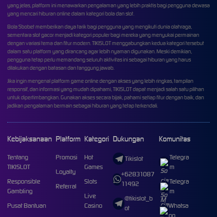
yang jelas, platform ini menawarkan pengalaman yang lebih praktis bagi pengguna dewasa
yang mencari hiburan online dalam kategori bola dan slot.
Bola Sbobet memberikan daya tarik bagi pengguna yang mengikuti dunia olahraga,
sementara slot gacor menjadi kategori populer bagi mereka yang menyukai permainan
dengan variasi tema dan fitur modern. TIKISLOT menggabungkan kedua kategori tersebut
dalam satu platform yang dirancang agar lebih nyaman digunakan. Meski demikian,
pengguna tetap perlu memandang seluruh aktivitas ini sebagai hiburan yang harus
dilakukan dengan batasan dan tanggung jawab.
Jika ingin mengenal platform game online dengan akses yang lebih ringkas, tampilan
responsif, dan informasi yang mudah dipahami, TIKISLOT dapat menjadi salah satu pilihan
untuk dipertimbangkan. Gunakan akses secara bijak, pahami setiap fitur dengan baik, dan
jadikan pengalaman bermain sebagai hiburan yang tetap terkendali.
Kebijaksanaan
Platform
Kategori
Dukungan
Komunitas
Tentang
Promosi
Hot
Telegra
Tikislot
TIKISLOT
Games
m
Loyalty
+62831087
Responsible
Slots
Telegra
11492
Referral
Gambling
m
Live
@tikislot_b
Pusat Bantuan
Casino
Whatsa
ot
pp