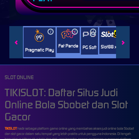
i
i
i
i
i
Facha
Fat Panda
Slot88 x PP
PG Soft
Pragmatic Play
SLOT ONLINE
TIKISLOT: Daftar Situs Judi
Online Bola Sbobet dan Slot
Gacor
TIKISLOT
hadir sebagai platform game online yang membahas akses judi online bola Sbobet
dan slot gacor dalam satu tempat yang lebih praktis untuk pengguna Indonesia. Di tengah