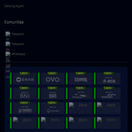
Sabung Ayam
Komunitas
Telegram
Telegram
Whatsapp