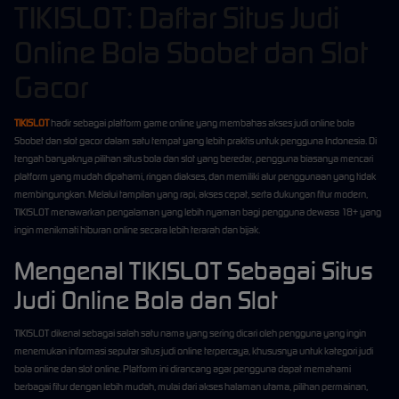
TIKISLOT: Daftar Situs Judi
Online Bola Sbobet dan Slot
Gacor
TIKISLOT
hadir sebagai platform game online yang membahas akses judi online bola
Sbobet dan slot gacor dalam satu tempat yang lebih praktis untuk pengguna Indonesia. Di
tengah banyaknya pilihan situs bola dan slot yang beredar, pengguna biasanya mencari
platform yang mudah dipahami, ringan diakses, dan memiliki alur penggunaan yang tidak
membingungkan. Melalui tampilan yang rapi, akses cepat, serta dukungan fitur modern,
TIKISLOT menawarkan pengalaman yang lebih nyaman bagi pengguna dewasa 18+ yang
ingin menikmati hiburan online secara lebih terarah dan bijak.
Mengenal TIKISLOT Sebagai Situs
Judi Online Bola dan Slot
TIKISLOT dikenal sebagai salah satu nama yang sering dicari oleh pengguna yang ingin
menemukan informasi seputar situs judi online terpercaya, khususnya untuk kategori judi
bola online dan slot online. Platform ini dirancang agar pengguna dapat memahami
berbagai fitur dengan lebih mudah, mulai dari akses halaman utama, pilihan permainan,