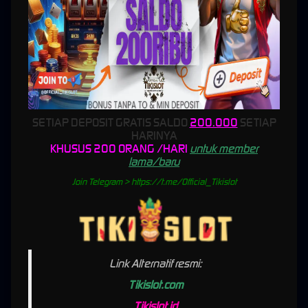
Proses daftar TIKISLOT dibuat agar pengguna dapat memahami langkah awal dengan lebih
mudah. Pengguna biasanya hanya perlu membuka halaman utama, memilih menu
pendaftaran, lalu mengikuti arahan yang tersedia sesuai kebutuhan. Tampilan yang
sederhana menjadi hal penting karena tidak semua pengguna terbiasa dengan platform
judi online. Dengan alur yang jelas, pengguna baru dapat menyesuaikan diri tanpa harus
merasa bingung sejak pertama kali mengakses situs.
Setelah proses pendaftaran selesai, login TIKISLOT juga dirancang agar dapat dilakukan
SETIAP DEPOSIT GRATIS SALDO
200.000
SETIAP
dengan cepat dan praktis. Pengguna dapat masuk ke akun melalui halaman login yang
HARINYA
tersedia, lalu melanjutkan ke pilihan fitur atau permainan yang ingin dijelajahi. Proses login
KHUSUS 200 ORANG /HARI
untuk member
yang ringkas membantu pengguna menghemat waktu, terutama bagi mereka yang lebih
lama/baru
sering membuka platform melalui perangkat mobile. Kemudahan seperti ini menjadi salah
satu alasan mengapa platform dengan akses cepat lebih banyak diminati.
Join Telegram > https://t.me/Official_Tikislot
Untuk menjaga kenyamanan, pengguna juga perlu memperhatikan keamanan akun saat
melakukan login. Gunakan data yang benar, jangan membagikan informasi pribadi kepada
pihak lain, dan pastikan hanya mengakses halaman resmi yang sesuai. TIKISLOT sebagai
platform game online perlu dipahami sebagai tempat hiburan digital yang membutuhkan
tanggung jawab pengguna, terutama dalam menjaga akun, mengatur waktu bermain, dan
Link Alternatif resmi:
memahami risiko dari setiap aktivitas online.
Tikislot.com
Keunggulan TIKISLOT untuk
Tikislot.id